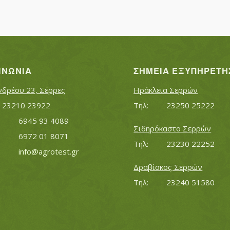
ΙΝΩΝΊΑ
ΣΗΜΕΊΑ ΕΞΥΠΗΡΈΤΗ
νδρέου 23, Σέρρες
Ηράκλεια Σερρών
Τηλ:		23210 23922
Τηλ:		23250 25222
Κινητό:		6945 93 4089
Σιδηρόκαστο Σερρών
			6972 01 8071
Τηλ:		23230 22252
Εmail:	 	
info@agrotest.gr
Δραβίσκος Σερρών
Τηλ:		23240 51580