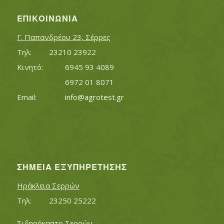
ΕΠΙΚΟΙΝΩΝΊΑ
Γ. Παπανδρέου 23, Σέρρες
Τηλ:		23210 23922
Κινητό:		6945 93 4089
			6972 01 8071
Εmail:	 	
info@agrotest.gr
ΣΗΜΕΊΑ ΕΞΥΠΗΡΈΤΗΣΗΣ
Ηράκλεια Σερρών
Τηλ:		23250 25222
Σιδηρόκαστο Σερρών