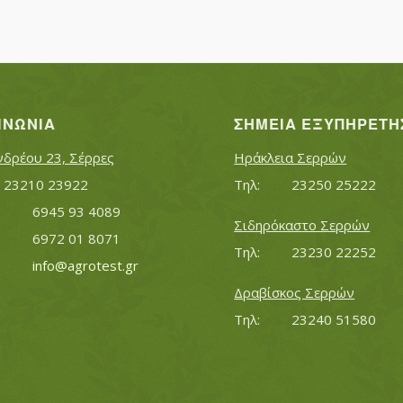
ΙΝΩΝΊΑ
ΣΗΜΕΊΑ ΕΞΥΠΗΡΈΤΗ
νδρέου 23, Σέρρες
Ηράκλεια Σερρών
Τηλ:		23210 23922
Τηλ:		23250 25222
Κινητό:		6945 93 4089
Σιδηρόκαστο Σερρών
			6972 01 8071
Τηλ:		23230 22252
Εmail:	 	
info@agrotest.gr
Δραβίσκος Σερρών
Τηλ:		23240 51580