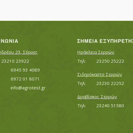
ΙΝΩΝΊΑ
ΣΗΜΕΊΑ ΕΞΥΠΗΡΈΤΗ
νδρέου 23, Σέρρες
Ηράκλεια Σερρών
Τηλ:		23210 23922
Τηλ:		23250 25222
Κινητό:		6945 93 4089
Σιδηρόκαστο Σερρών
			6972 01 8071
Τηλ:		23230 22252
Εmail:	 	
info@agrotest.gr
Δραβίσκος Σερρών
Τηλ:		23240 51580