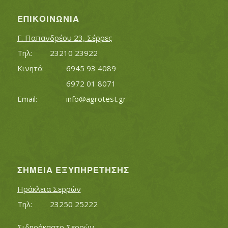
ΕΠΙΚΟΙΝΩΝΊΑ
Γ. Παπανδρέου 23, Σέρρες
Τηλ:		23210 23922
Κινητό:		6945 93 4089
			6972 01 8071
Εmail:	 	
info@agrotest.gr
ΣΗΜΕΊΑ ΕΞΥΠΗΡΈΤΗΣΗΣ
Ηράκλεια Σερρών
Τηλ:		23250 25222
Σιδηρόκαστο Σερρών