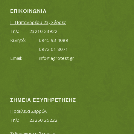
ΕΠΙΚΟΙΝΩΝΊΑ
Γ. Παπανδρέου 23, Σέρρες
Τηλ:		23210 23922
Κινητό:		6945 93 4089
			6972 01 8071
Εmail:	 	
info@agrotest.gr
ΣΗΜΕΊΑ ΕΞΥΠΗΡΈΤΗΣΗΣ
Ηράκλεια Σερρών
Τηλ:		23250 25222
Σιδηρόκαστο Σερρών