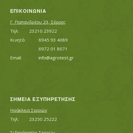
ΕΠΙΚΟΙΝΩΝΊΑ
Γ. Παπανδρέου 23, Σέρρες
Τηλ:		23210 23922
Κινητό:		6945 93 4089
			6972 01 8071
Εmail:	 	
info@agrotest.gr
ΣΗΜΕΊΑ ΕΞΥΠΗΡΈΤΗΣΗΣ
Ηράκλεια Σερρών
Τηλ:		23250 25222
Σιδηρόκαστο Σερρών