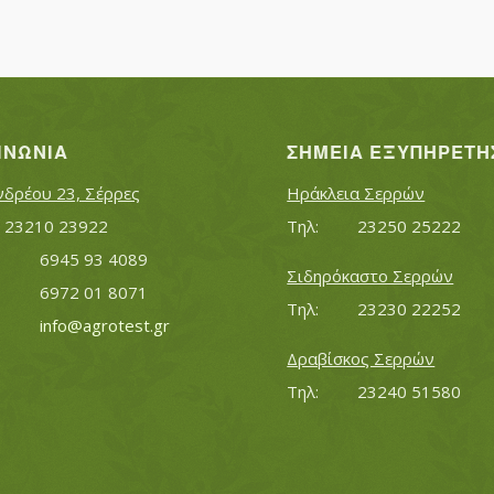
ΙΝΩΝΊΑ
ΣΗΜΕΊΑ ΕΞΥΠΗΡΈΤΗ
νδρέου 23, Σέρρες
Ηράκλεια Σερρών
Τηλ:		23210 23922
Τηλ:		23250 25222
Κινητό:		6945 93 4089
Σιδηρόκαστο Σερρών
			6972 01 8071
Τηλ:		23230 22252
Εmail:	 	
info@agrotest.gr
Δραβίσκος Σερρών
Τηλ:		23240 51580