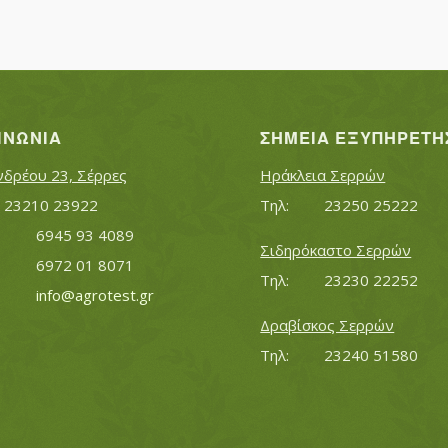
ΙΝΩΝΊΑ
ΣΗΜΕΊΑ ΕΞΥΠΗΡΈΤΗ
νδρέου 23, Σέρρες
Ηράκλεια Σερρών
Τηλ:		23210 23922
Τηλ:		23250 25222
Κινητό:		6945 93 4089
Σιδηρόκαστο Σερρών
			6972 01 8071
Τηλ:		23230 22252
Εmail:	 	
info@agrotest.gr
Δραβίσκος Σερρών
Τηλ:		23240 51580