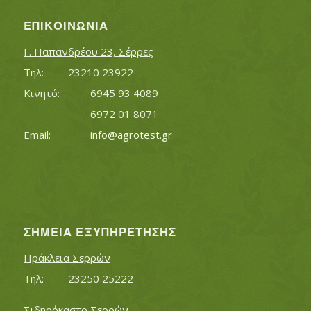
ΕΠΙΚΟΙΝΩΝΊΑ
Γ. Παπανδρέου 23, Σέρρες
Τηλ:		23210 23922
Κινητό:		6945 93 4089
			6972 01 8071
Εmail:	 	
info@agrotest.gr
ΣΗΜΕΊΑ ΕΞΥΠΗΡΈΤΗΣΗΣ
Ηράκλεια Σερρών
Τηλ:		23250 25222
Σιδηρόκαστο Σερρών