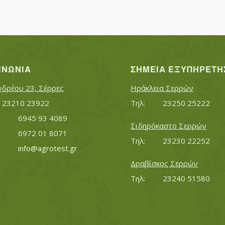
ΙΝΩΝΊΑ
ΣΗΜΕΊΑ ΕΞΥΠΗΡΈΤΗ
νδρέου 23, Σέρρες
Ηράκλεια Σερρών
Τηλ:		23210 23922
Τηλ:		23250 25222
Κινητό:		6945 93 4089
Σιδηρόκαστο Σερρών
			6972 01 8071
Τηλ:		23230 22252
Εmail:	 	
info@agrotest.gr
Δραβίσκος Σερρών
Τηλ:		23240 51580