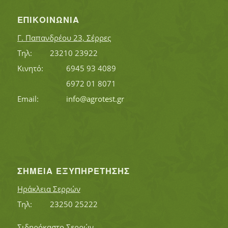
ΕΠΙΚΟΙΝΩΝΊΑ
Γ. Παπανδρέου 23, Σέρρες
Τηλ:		23210 23922
Κινητό:		6945 93 4089
			6972 01 8071
Εmail:	 	
info@agrotest.gr
ΣΗΜΕΊΑ ΕΞΥΠΗΡΈΤΗΣΗΣ
Ηράκλεια Σερρών
Τηλ:		23250 25222
Σιδηρόκαστο Σερρών