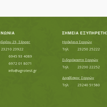
ΙΝΩΝΊΑ
ΣΗΜΕΊΑ ΕΞΥΠΗΡΈΤΗ
νδρέου 23, Σέρρες
Ηράκλεια Σερρών
Τηλ:		23210 23922
Τηλ:		23250 25222
Κινητό:		6945 93 4089
Σιδηρόκαστο Σερρών
			6972 01 8071
Τηλ:		23230 22252
Εmail:	 	
info@agrotest.gr
Δραβίσκος Σερρών
Τηλ:		23240 51580