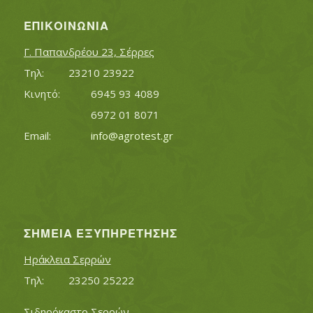
ΕΠΙΚΟΙΝΩΝΊΑ
Γ. Παπανδρέου 23, Σέρρες
Τηλ:		23210 23922
Κινητό:		6945 93 4089
			6972 01 8071
Εmail:	 	
info@agrotest.gr
ΣΗΜΕΊΑ ΕΞΥΠΗΡΈΤΗΣΗΣ
Ηράκλεια Σερρών
Τηλ:		23250 25222
Σιδηρόκαστο Σερρών