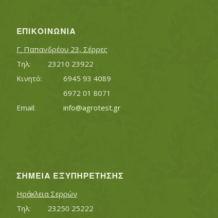
ΕΠΙΚΟΙΝΩΝΊΑ
Γ. Παπανδρέου 23, Σέρρες
Τηλ:		23210 23922
Κινητό:		6945 93 4089
			6972 01 8071
Εmail:	 	
info@agrotest.gr
ΣΗΜΕΊΑ ΕΞΥΠΗΡΈΤΗΣΗΣ
Ηράκλεια Σερρών
Τηλ:		23250 25222