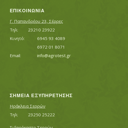
ΕΠΙΚΟΙΝΩΝΊΑ
Γ. Παπανδρέου 23, Σέρρες
Τηλ:		23210 23922
Κινητό:		6945 93 4089
			6972 01 8071
Εmail:	 	
info@agrotest.gr
ΣΗΜΕΊΑ ΕΞΥΠΗΡΈΤΗΣΗΣ
Ηράκλεια Σερρών
Τηλ:		23250 25222
Σιδηρόκαστο Σερρών