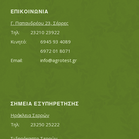
ΕΠΙΚΟΙΝΩΝΊΑ
Γ. Παπανδρέου 23, Σέρρες
Τηλ:		23210 23922
Κινητό:		6945 93 4089
			6972 01 8071
Εmail:	 	
info@agrotest.gr
ΣΗΜΕΊΑ ΕΞΥΠΗΡΈΤΗΣΗΣ
Ηράκλεια Σερρών
Τηλ:		23250 25222
Σιδηρόκαστο Σερρών