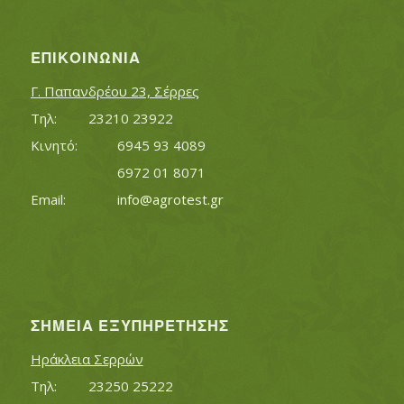
ΕΠΙΚΟΙΝΩΝΊΑ
Γ. Παπανδρέου 23, Σέρρες
Τηλ:		23210 23922
Κινητό:		6945 93 4089
			6972 01 8071
Εmail:	 	
info@agrotest.gr
ΣΗΜΕΊΑ ΕΞΥΠΗΡΈΤΗΣΗΣ
Ηράκλεια Σερρών
Τηλ:		23250 25222