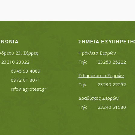
ΙΝΩΝΊΑ
ΣΗΜΕΊΑ ΕΞΥΠΗΡΈΤΗ
νδρέου 23, Σέρρες
Ηράκλεια Σερρών
Τηλ:		23210 23922
Τηλ:		23250 25222
Κινητό:		6945 93 4089
Σιδηρόκαστο Σερρών
			6972 01 8071
Τηλ:		23230 22252
Εmail:	 	
info@agrotest.gr
Δραβίσκος Σερρών
Τηλ:		23240 51580