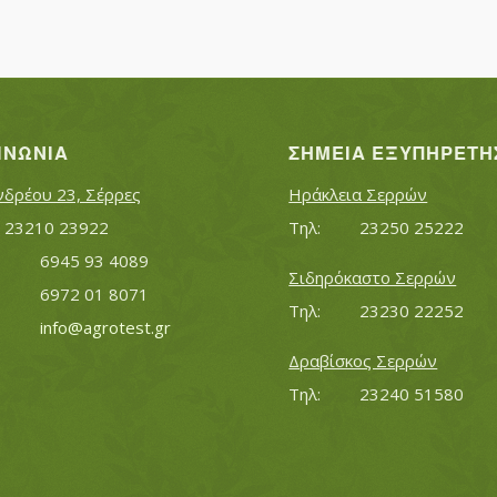
ΙΝΩΝΊΑ
ΣΗΜΕΊΑ ΕΞΥΠΗΡΈΤΗ
νδρέου 23, Σέρρες
Ηράκλεια Σερρών
Τηλ:		23210 23922
Τηλ:		23250 25222
Κινητό:		6945 93 4089
Σιδηρόκαστο Σερρών
			6972 01 8071
Τηλ:		23230 22252
Εmail:	 	
info@agrotest.gr
Δραβίσκος Σερρών
Τηλ:		23240 51580