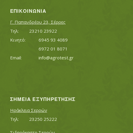
ΕΠΙΚΟΙΝΩΝΊΑ
Γ. Παπανδρέου 23, Σέρρες
Τηλ:		23210 23922
Κινητό:		6945 93 4089
			6972 01 8071
Εmail:	 	
info@agrotest.gr
ΣΗΜΕΊΑ ΕΞΥΠΗΡΈΤΗΣΗΣ
Ηράκλεια Σερρών
Τηλ:		23250 25222
Σιδηρόκαστο Σερρών