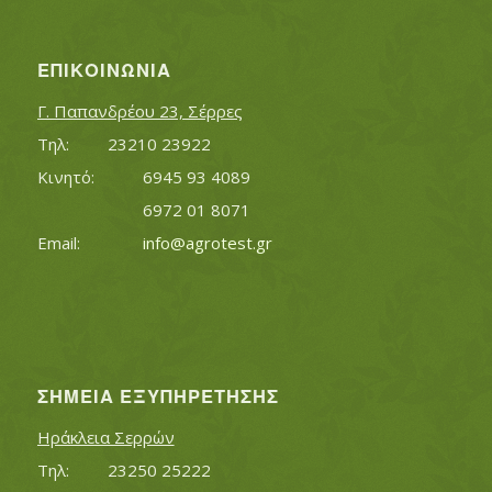
ΕΠΙΚΟΙΝΩΝΊΑ
Γ. Παπανδρέου 23, Σέρρες
Τηλ:		23210 23922
Κινητό:		6945 93 4089
			6972 01 8071
Εmail:	 	
info@agrotest.gr
ΣΗΜΕΊΑ ΕΞΥΠΗΡΈΤΗΣΗΣ
Ηράκλεια Σερρών
Τηλ:		23250 25222