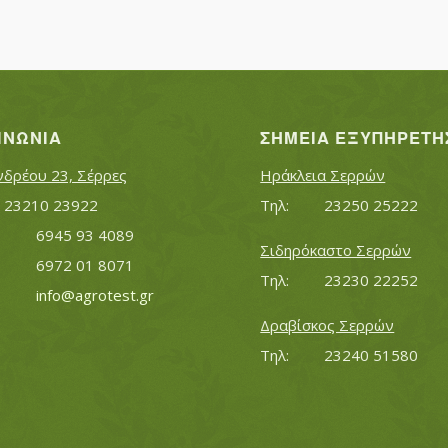
ΙΝΩΝΊΑ
ΣΗΜΕΊΑ ΕΞΥΠΗΡΈΤΗ
νδρέου 23, Σέρρες
Ηράκλεια Σερρών
Τηλ:		23210 23922
Τηλ:		23250 25222
Κινητό:		6945 93 4089
Σιδηρόκαστο Σερρών
			6972 01 8071
Τηλ:		23230 22252
Εmail:	 	
info@agrotest.gr
Δραβίσκος Σερρών
Τηλ:		23240 51580