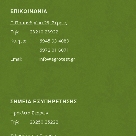
ΕΠΙΚΟΙΝΩΝΊΑ
Γ. Παπανδρέου 23, Σέρρες
Τηλ:		23210 23922
Κινητό:		6945 93 4089
			6972 01 8071
Εmail:	 	
info@agrotest.gr
ΣΗΜΕΊΑ ΕΞΥΠΗΡΈΤΗΣΗΣ
Ηράκλεια Σερρών
Τηλ:		23250 25222
Σιδηρόκαστο Σερρών