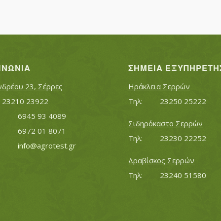
ΙΝΩΝΊΑ
ΣΗΜΕΊΑ ΕΞΥΠΗΡΈΤΗ
νδρέου 23, Σέρρες
Ηράκλεια Σερρών
Τηλ:		23210 23922
Τηλ:		23250 25222
Κινητό:		6945 93 4089
Σιδηρόκαστο Σερρών
			6972 01 8071
Τηλ:		23230 22252
Εmail:	 	
info@agrotest.gr
Δραβίσκος Σερρών
Τηλ:		23240 51580