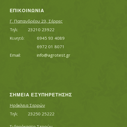
ΕΠΙΚΟΙΝΩΝΊΑ
Γ. Παπανδρέου 23, Σέρρες
Τηλ:		23210 23922
Κινητό:		6945 93 4089
			6972 01 8071
Εmail:	 	
info@agrotest.gr
ΣΗΜΕΊΑ ΕΞΥΠΗΡΈΤΗΣΗΣ
Ηράκλεια Σερρών
Τηλ:		23250 25222
Σιδηρόκαστο Σερρών