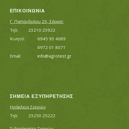
ΕΠΙΚΟΙΝΩΝΊΑ
Γ. Παπανδρέου 23, Σέρρες
Τηλ:		23210 23922
Κινητό:		6945 93 4089
			6972 01 8071
Εmail:	 	
info@agrotest.gr
ΣΗΜΕΊΑ ΕΞΥΠΗΡΈΤΗΣΗΣ
Ηράκλεια Σερρών
Τηλ:		23250 25222
Σιδηρόκαστο Σερρών