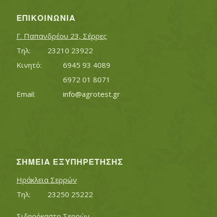
ΕΠΙΚΟΙΝΩΝΊΑ
Γ. Παπανδρέου 23, Σέρρες
Τηλ:		23210 23922
Κινητό:		6945 93 4089
			6972 01 8071
Εmail:	 	
info@agrotest.gr
ΣΗΜΕΊΑ ΕΞΥΠΗΡΈΤΗΣΗΣ
Ηράκλεια Σερρών
Τηλ:		23250 25222
Σιδηρόκαστο Σερρών