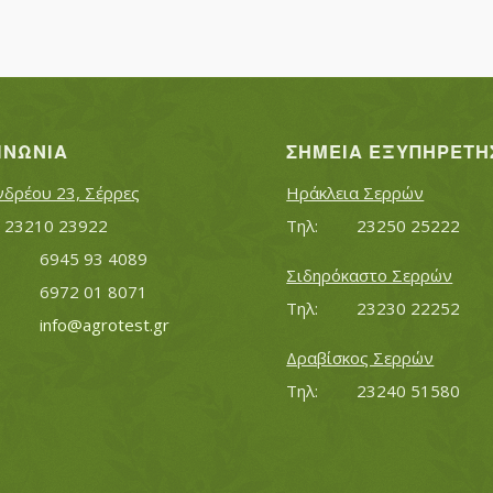
ΙΝΩΝΊΑ
ΣΗΜΕΊΑ ΕΞΥΠΗΡΈΤΗ
νδρέου 23, Σέρρες
Ηράκλεια Σερρών
Τηλ:		23210 23922
Τηλ:		23250 25222
Κινητό:		6945 93 4089
Σιδηρόκαστο Σερρών
			6972 01 8071
Τηλ:		23230 22252
Εmail:	 	
info@agrotest.gr
Δραβίσκος Σερρών
Τηλ:		23240 51580