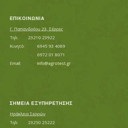
ΕΠΙΚΟΙΝΩΝΊΑ
Γ. Παπανδρέου 23, Σέρρες
Τηλ:		23210 23922
Κινητό:		6945 93 4089
			6972 01 8071
Εmail:	 	
info@agrotest.gr
ΣΗΜΕΊΑ ΕΞΥΠΗΡΈΤΗΣΗΣ
Ηράκλεια Σερρών
Τηλ:		23250 25222