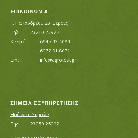
ΕΠΙΚΟΙΝΩΝΊΑ
Γ. Παπανδρέου 23, Σέρρες
Τηλ:		23210 23922
Κινητό:		6945 93 4089
			6972 01 8071
Εmail:	 	
info@agrotest.gr
ΣΗΜΕΊΑ ΕΞΥΠΗΡΈΤΗΣΗΣ
Ηράκλεια Σερρών
Τηλ:		23250 25222
Σιδηρόκαστο Σερρών