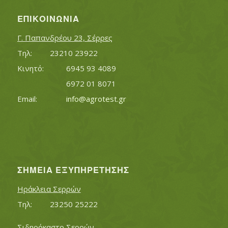
ΕΠΙΚΟΙΝΩΝΊΑ
Γ. Παπανδρέου 23, Σέρρες
Τηλ:		23210 23922
Κινητό:		6945 93 4089
			6972 01 8071
Εmail:	 	
info@agrotest.gr
ΣΗΜΕΊΑ ΕΞΥΠΗΡΈΤΗΣΗΣ
Ηράκλεια Σερρών
Τηλ:		23250 25222
Σιδηρόκαστο Σερρών