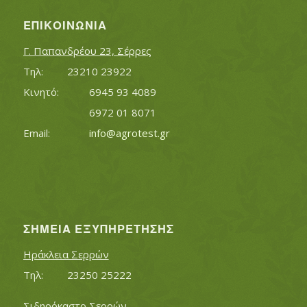
ΕΠΙΚΟΙΝΩΝΊΑ
Γ. Παπανδρέου 23, Σέρρες
Τηλ:		23210 23922
Κινητό:		6945 93 4089
			6972 01 8071
Εmail:	 	
info@agrotest.gr
ΣΗΜΕΊΑ ΕΞΥΠΗΡΈΤΗΣΗΣ
Ηράκλεια Σερρών
Τηλ:		23250 25222
Σιδηρόκαστο Σερρών