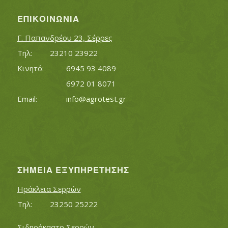
ΕΠΙΚΟΙΝΩΝΊΑ
Γ. Παπανδρέου 23, Σέρρες
Τηλ:		23210 23922
Κινητό:		6945 93 4089
			6972 01 8071
Εmail:	 	
info@agrotest.gr
ΣΗΜΕΊΑ ΕΞΥΠΗΡΈΤΗΣΗΣ
Ηράκλεια Σερρών
Τηλ:		23250 25222
Σιδηρόκαστο Σερρών