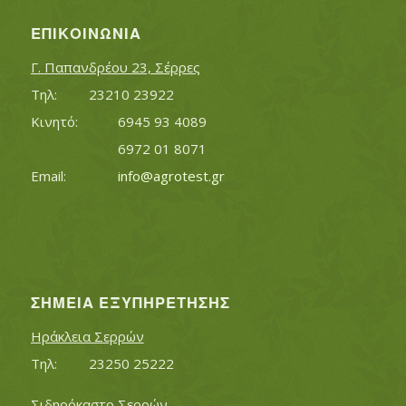
ΕΠΙΚΟΙΝΩΝΊΑ
Γ. Παπανδρέου 23, Σέρρες
Τηλ:		23210 23922
Κινητό:		6945 93 4089
			6972 01 8071
Εmail:	 	
info@agrotest.gr
ΣΗΜΕΊΑ ΕΞΥΠΗΡΈΤΗΣΗΣ
Ηράκλεια Σερρών
Τηλ:		23250 25222
Σιδηρόκαστο Σερρών