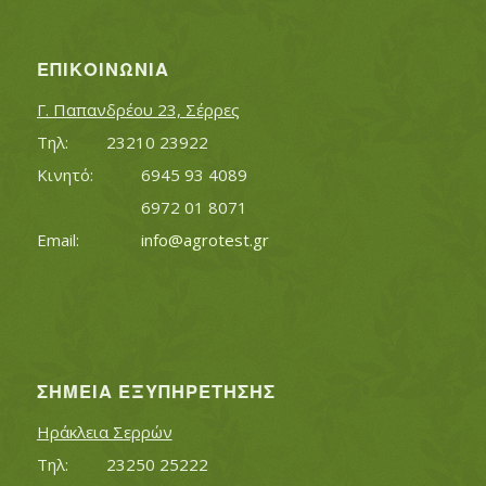
ΕΠΙΚΟΙΝΩΝΊΑ
Γ. Παπανδρέου 23, Σέρρες
Τηλ:		23210 23922
Κινητό:		6945 93 4089
			6972 01 8071
Εmail:	 	
info@agrotest.gr
ΣΗΜΕΊΑ ΕΞΥΠΗΡΈΤΗΣΗΣ
Ηράκλεια Σερρών
Τηλ:		23250 25222