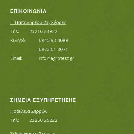
ΕΠΙΚΟΙΝΩΝΊΑ
Γ. Παπανδρέου 23, Σέρρες
Τηλ:		23210 23922
Κινητό:		6945 93 4089
			6972 01 8071
Εmail:	 	
info@agrotest.gr
ΣΗΜΕΊΑ ΕΞΥΠΗΡΈΤΗΣΗΣ
Ηράκλεια Σερρών
Τηλ:		23250 25222
Σιδηρόκαστο Σερρών