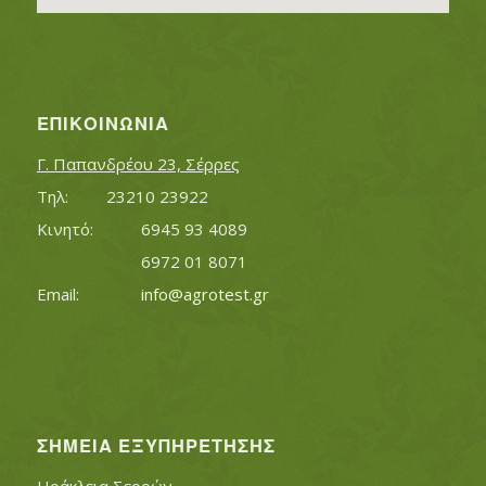
ΕΠΙΚΟΙΝΩΝΊΑ
Γ. Παπανδρέου 23, Σέρρες
Τηλ:		23210 23922
Κινητό:		6945 93 4089
			6972 01 8071
Εmail:	 	
info@agrotest.gr
ΣΗΜΕΊΑ ΕΞΥΠΗΡΈΤΗΣΗΣ