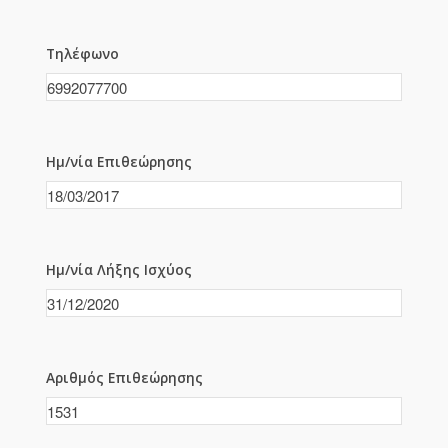
Τηλέφωνο
Ημ/νία Επιθεώρησης
Ημ/νία Λήξης Ισχύος
Αριθμός Επιθεώρησης