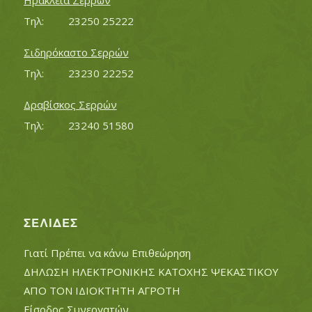
Ηράκλεια Σερρών
Τηλ:		23250 25222
Σιδηρόκαστο Σερρών
Τηλ:		23230 22252
Δραβίσκος Σερρών
Τηλ:		23240 51580
ΣΕΛΊΔΕΣ
Γιατί Πρέπει να κάνω Επιθεώρηση
ΔΗΛΩΣΗ ΗΛΕΚΤΡΟΝΙΚΗΣ ΚΑΤΟΧΗΣ ΨΕΚΑΣΤΙΚΟΥ
ΑΠΟ ΤΟΝ ΙΔΙΟΚΤΗΤΗ ΑΓΡΟΤΗ
Είσοδος Συνεργατών