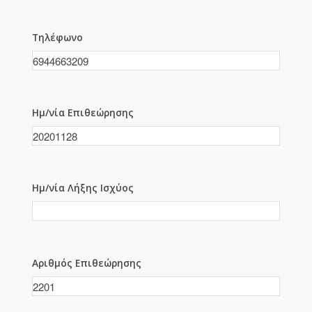
Τηλέφωνο
Ημ/νία Επιθεώρησης
Ημ/νία Λήξης Ισχύος
Αριθμός Επιθεώρησης