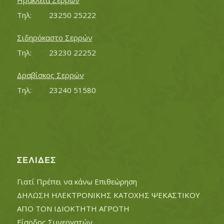
Ηράκλεια Σερρών
Τηλ:		23250 25222
Σιδηρόκαστο Σερρών
Τηλ:		23230 22252
Δραβίσκος Σερρών
Τηλ:		23240 51580
ΣΕΛΊΔΕΣ
Γιατί Πρέπει να κάνω Επιθεώρηση
ΔΗΛΩΣΗ ΗΛΕΚΤΡΟΝΙΚΗΣ ΚΑΤΟΧΗΣ ΨΕΚΑΣΤΙΚΟΥ
ΑΠΟ ΤΟΝ ΙΔΙΟΚΤΗΤΗ ΑΓΡΟΤΗ
Είσοδος Συνεργατών