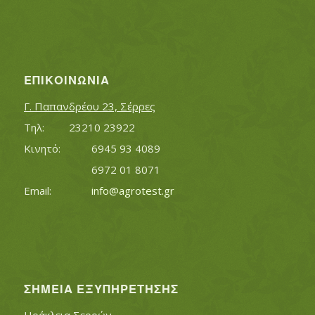
ΕΠΙΚΟΙΝΩΝΊΑ
Γ. Παπανδρέου 23, Σέρρες
Τηλ:		23210 23922
Κινητό:		6945 93 4089
			6972 01 8071
Εmail:	 	
info@agrotest.gr
ΣΗΜΕΊΑ ΕΞΥΠΗΡΈΤΗΣΗΣ