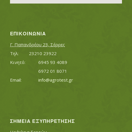
ΕΠΙΚΟΙΝΩΝΊΑ
Γ. Παπανδρέου 23, Σέρρες
Τηλ:		23210 23922
Κινητό:		6945 93 4089
			6972 01 8071
Εmail:	 	
info@agrotest.gr
ΣΗΜΕΊΑ ΕΞΥΠΗΡΈΤΗΣΗΣ