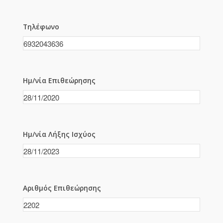
Τηλέφωνο
Ημ/νία Επιθεώρησης
Ημ/νία Λήξης Ισχύος
Αριθμός Επιθεώρησης