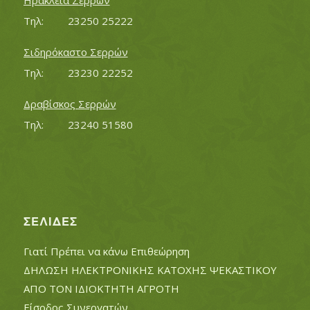
Ηράκλεια Σερρών
Τηλ:		23250 25222
Σιδηρόκαστο Σερρών
Τηλ:		23230 22252
Δραβίσκος Σερρών
Τηλ:		23240 51580
ΣΕΛΊΔΕΣ
Γιατί Πρέπει να κάνω Επιθεώρηση
ΔΗΛΩΣΗ ΗΛΕΚΤΡΟΝΙΚΗΣ ΚΑΤΟΧΗΣ ΨΕΚΑΣΤΙΚΟΥ
ΑΠΟ ΤΟΝ ΙΔΙΟΚΤΗΤΗ ΑΓΡΟΤΗ
Είσοδος Συνεργατών