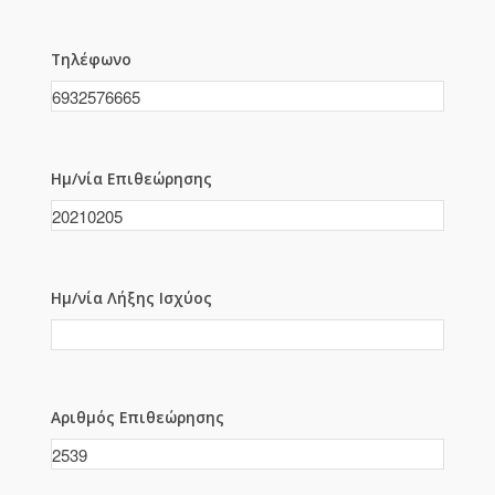
Τηλέφωνο
Ημ/νία Επιθεώρησης
Ημ/νία Λήξης Ισχύος
Αριθμός Επιθεώρησης