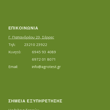
ΕΠΙΚΟΙΝΩΝΊΑ
Γ. Παπανδρέου 23, Σέρρες
Τηλ:		23210 23922
Κινητό:		6945 93 4089
			6972 01 8071
Εmail:	 	
info@agrotest.gr
ΣΗΜΕΊΑ ΕΞΥΠΗΡΈΤΗΣΗΣ