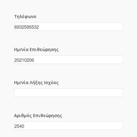
Τηλέφωνο
Ημ/νία Επιθεώρησης
Ημ/νία Λήξης Ισχύος
Αριθμός Επιθεώρησης