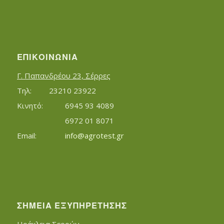
ΕΠΙΚΟΙΝΩΝΊΑ
Γ. Παπανδρέου 23, Σέρρες
Τηλ:		23210 23922
Κινητό:		6945 93 4089
			6972 01 8071
Εmail:	 	
info@agrotest.gr
ΣΗΜΕΊΑ ΕΞΥΠΗΡΈΤΗΣΗΣ