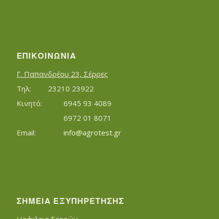
ΕΠΙΚΟΙΝΩΝΊΑ
Γ. Παπανδρέου 23, Σέρρες
Τηλ:		23210 23922
Κινητό:		6945 93 4089
			6972 01 8071
Εmail:	 	
info@agrotest.gr
ΣΗΜΕΊΑ ΕΞΥΠΗΡΈΤΗΣΗΣ