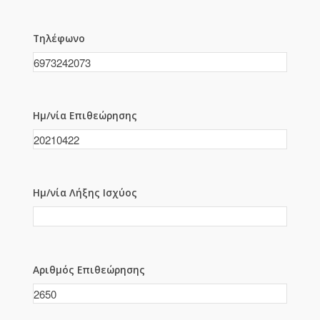
Τηλέφωνο
Ημ/νία Επιθεώρησης
Ημ/νία Λήξης Ισχύος
Αριθμός Επιθεώρησης