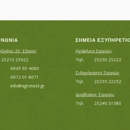
ΙΝΩΝΊΑ
ΣΗΜΕΊΑ ΕΞΥΠΗΡΈΤΗ
νδρέου 23, Σέρρες
Ηράκλεια Σερρών
Τηλ:		23210 23922
Τηλ:		23250 25222
Κινητό:		6945 93 4089
Σιδηρόκαστο Σερρών
			6972 01 8071
Τηλ:		23230 22252
Εmail:	 	
info@agrotest.gr
Δραβίσκος Σερρών
Τηλ:		23240 51580