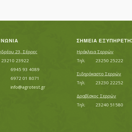
ΙΝΩΝΊΑ
ΣΗΜΕΊΑ ΕΞΥΠΗΡΈΤΗ
νδρέου 23, Σέρρες
Ηράκλεια Σερρών
Τηλ:		23210 23922
Τηλ:		23250 25222
Κινητό:		6945 93 4089
Σιδηρόκαστο Σερρών
			6972 01 8071
Τηλ:		23230 22252
Εmail:	 	
info@agrotest.gr
Δραβίσκος Σερρών
Τηλ:		23240 51580