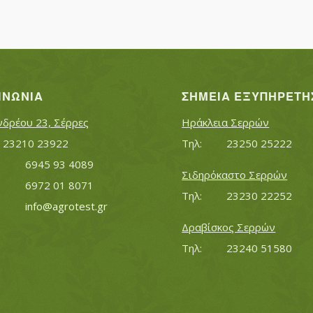
ΙΝΩΝΊΑ
ΣΗΜΕΊΑ ΕΞΥΠΗΡΈΤΗ
νδρέου 23, Σέρρες
Ηράκλεια Σερρών
Τηλ:		23210 23922
Τηλ:		23250 25222
Κινητό:		6945 93 4089
Σιδηρόκαστο Σερρών
			6972 01 8071
Τηλ:		23230 22252
Εmail:	 	
info@agrotest.gr
Δραβίσκος Σερρών
Τηλ:		23240 51580