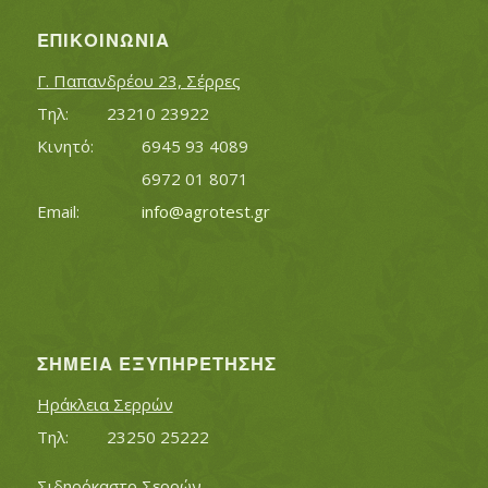
ΕΠΙΚΟΙΝΩΝΊΑ
Γ. Παπανδρέου 23, Σέρρες
Τηλ:		23210 23922
Κινητό:		6945 93 4089
			6972 01 8071
Εmail:	 	
info@agrotest.gr
ΣΗΜΕΊΑ ΕΞΥΠΗΡΈΤΗΣΗΣ
Ηράκλεια Σερρών
Τηλ:		23250 25222
Σιδηρόκαστο Σερρών