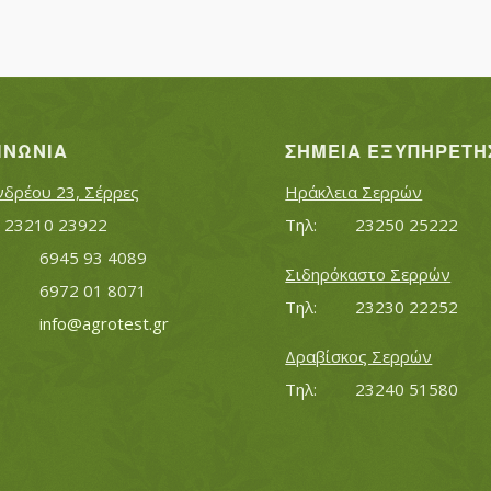
ΙΝΩΝΊΑ
ΣΗΜΕΊΑ ΕΞΥΠΗΡΈΤΗ
νδρέου 23, Σέρρες
Ηράκλεια Σερρών
Τηλ:		23210 23922
Τηλ:		23250 25222
Κινητό:		6945 93 4089
Σιδηρόκαστο Σερρών
			6972 01 8071
Τηλ:		23230 22252
Εmail:	 	
info@agrotest.gr
Δραβίσκος Σερρών
Τηλ:		23240 51580