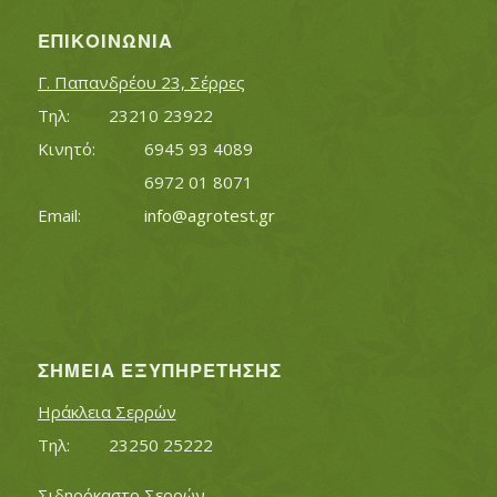
ΕΠΙΚΟΙΝΩΝΊΑ
Γ. Παπανδρέου 23, Σέρρες
Τηλ:		23210 23922
Κινητό:		6945 93 4089
			6972 01 8071
Εmail:	 	
info@agrotest.gr
ΣΗΜΕΊΑ ΕΞΥΠΗΡΈΤΗΣΗΣ
Ηράκλεια Σερρών
Τηλ:		23250 25222
Σιδηρόκαστο Σερρών