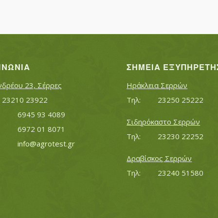
ΙΝΩΝΊΑ
ΣΗΜΕΊΑ ΕΞΥΠΗΡΈΤΗ
νδρέου 23, Σέρρες
Ηράκλεια Σερρών
Τηλ:		23210 23922
Τηλ:		23250 25222
Κινητό:		6945 93 4089
Σιδηρόκαστο Σερρών
			6972 01 8071
Τηλ:		23230 22252
Εmail:	 	
info@agrotest.gr
Δραβίσκος Σερρών
Τηλ:		23240 51580